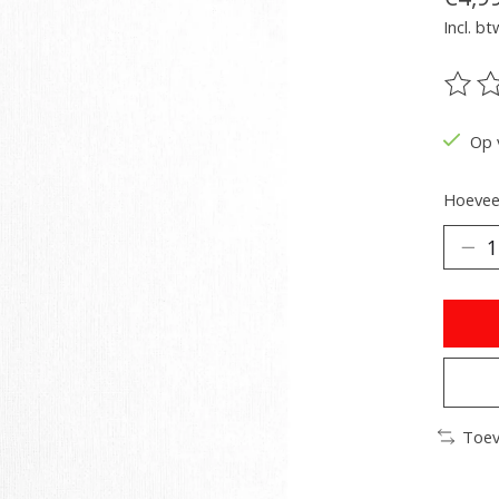
Incl. bt
De be
Op 
Hoeveel
Toev