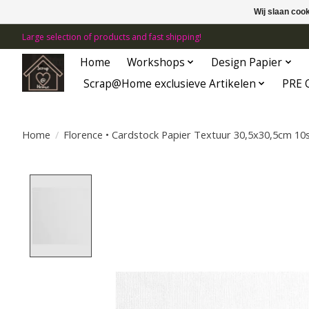
Wij slaan coo
Large selection of products and fast shipping!
Home
Workshops
Design Papier
Scrap@Home exclusieve Artikelen
PRE 
Home
/
Florence • Cardstock Papier Textuur 30,5x30,5cm 10
Product image slideshow Items