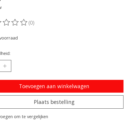
w
(0)
oordeling van dit product is
0
van de 5
voorraad
heid:
Toevoegen aan winkelwagen
Plaats bestelling
oegen om te vergelijken