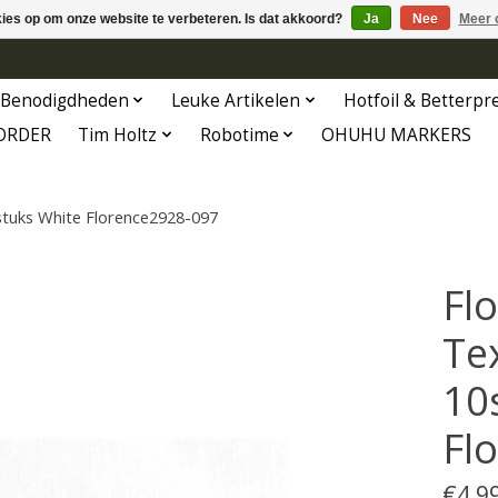
kies op om onze website te verbeteren. Is dat akkoord?
Ja
Nee
Meer 
Benodigdheden
Leuke Artikelen
Hotfoil & Betterpr
ORDER
Tim Holtz
Robotime
OHUHU MARKERS
stuks White Florence2928-097
Fl
Te
10
Fl
€4,9