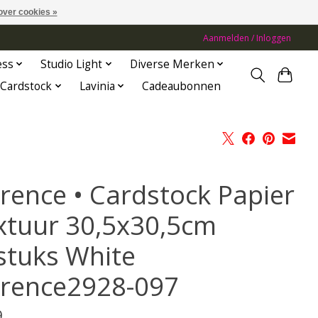
over cookies »
Aanmelden / Inloggen
ess
Studio Light
Diverse Merken
Cardstock
Lavinia
Cadeaubonnen
orence • Cardstock Papier
xtuur 30,5x30,5cm
stuks White
orence2928-097
9