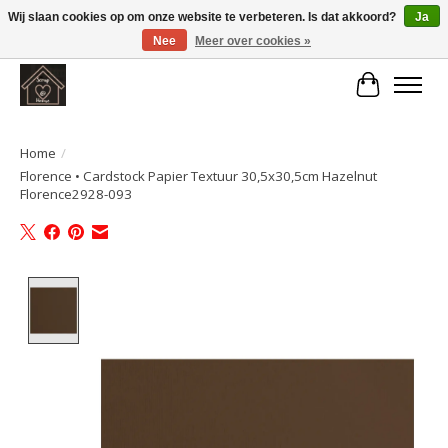
Wij slaan cookies op om onze website te verbeteren. Is dat akkoord?
Ja
Nee
Meer over cookies »
Large selection of products and fast shipping!
Winkelwa
Home
/
Florence • Cardstock Papier Textuur 30,5x30,5cm Hazelnut
Florence2928-093
Product image slideshow Items