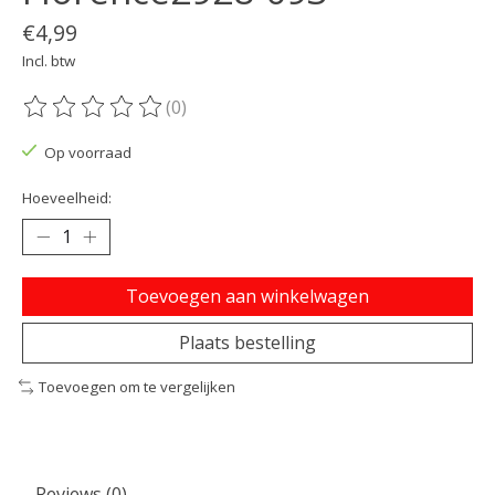
€4,99
Incl. btw
(0)
De beoordeling van dit product is
0
van de 5
Op voorraad
Hoeveelheid:
Toevoegen aan winkelwagen
Plaats bestelling
Toevoegen om te vergelijken
Reviews (0)