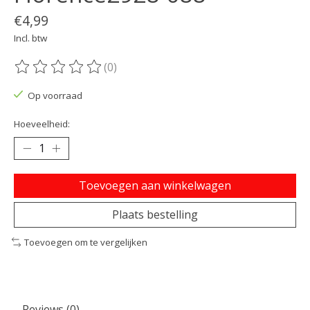
€4,99
Incl. btw
(0)
De beoordeling van dit product is
0
van de 5
Op voorraad
Hoeveelheid:
Toevoegen aan winkelwagen
Plaats bestelling
Toevoegen om te vergelijken
Reviews (0)