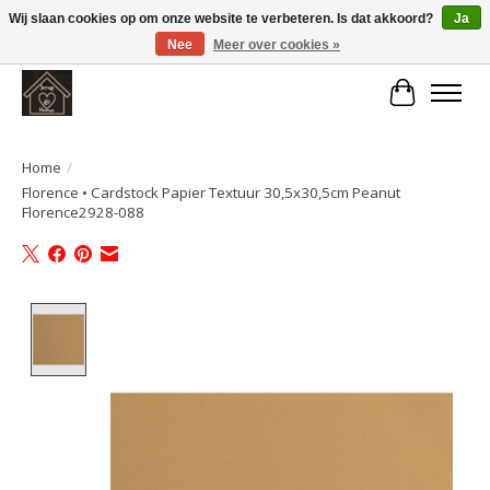
Wij slaan cookies op om onze website te verbeteren. Is dat akkoord?
Ja
Nee
Meer over cookies »
Large selection of products and fast shipping!
Winkelwa
Home
/
Florence • Cardstock Papier Textuur 30,5x30,5cm Peanut
Florence2928-088
Product image slideshow Items