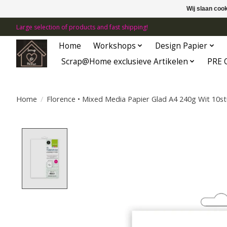
Wij slaan coo
Large selection of products and fast shipping!
Home
Workshops
Design Papier
Scrap@Home exclusieve Artikelen
PRE 
Home
/
Florence • Mixed Media Papier Glad A4 240g Wit 10s
Product image slideshow Items