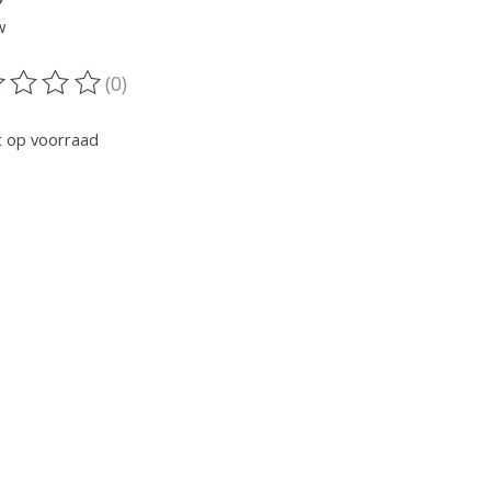
w
(0)
oordeling van dit product is
0
van de 5
t op voorraad