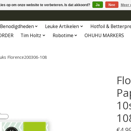
kies op om onze website te verbeteren. Is dat akkoord?
Ja
Nee
Meer 
Benodigdheden
Leuke Artikelen
Hotfoil & Betterpr
ORDER
Tim Holtz
Robotime
OHUHU MARKERS
tuks Florence200306-108
Fl
Pa
10
10
€4,9