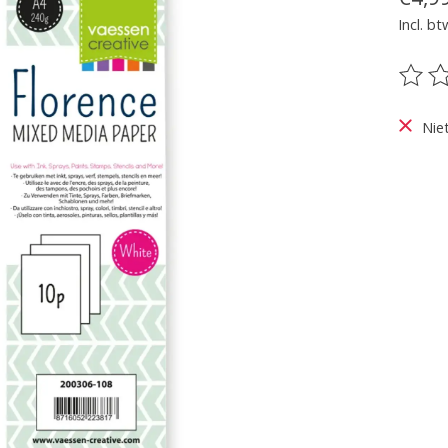
Incl. bt
De be
Nie