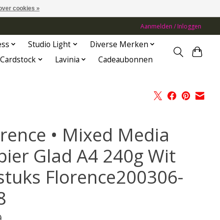
over cookies »
Aanmelden / Inloggen
ess
Studio Light
Diverse Merken
Cardstock
Lavinia
Cadeaubonnen
orence • Mixed Media
pier Glad A4 240g Wit
stuks Florence200306-
8
9