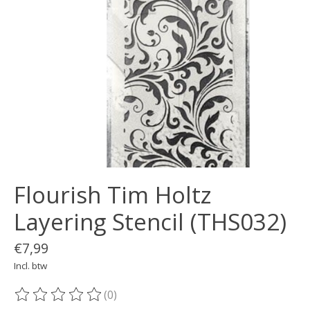
Flourish Tim Holtz
Layering Stencil (THS032)
€7,99
Incl. btw
(0)
De beoordeling van dit product is
0
van de 5