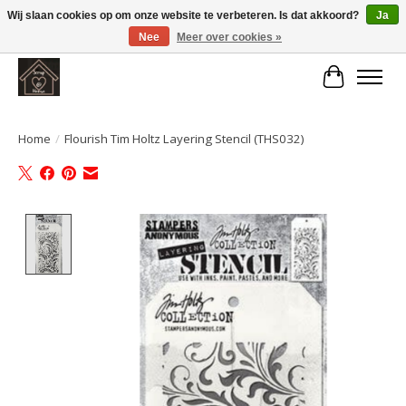
Wij slaan cookies op om onze website te verbeteren. Is dat akkoord?
Ja
Nee
Meer over cookies »
Large selection of products and fast shipping!
Winkelwa
Home
/
Flourish Tim Holtz Layering Stencil (THS032)
Product image slideshow Items