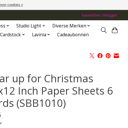
over cookies »
Aanmelden / Inloggen
ess
Studio Light
Diverse Merken
Cardstock
Lavinia
Cadeaubonnen
ar up for Christmas
x12 Inch Paper Sheets 6
rds (SBB1010)
5
w