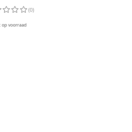
(0)
oordeling van dit product is
0
van de 5
t op voorraad