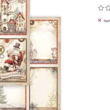
De be
Nie