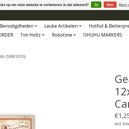
kies op om onze website te verbeteren. Is dat akkoord?
Ja
Nee
Meer 
Benodigdheden
Leuke Artikelen
Hotfoil & Betterpr
ORDER
Tim Holtz
Robotime
OHUHU MARKERS
rds (SBB1010)
Ge
12
Ca
€1,2
Incl. bt