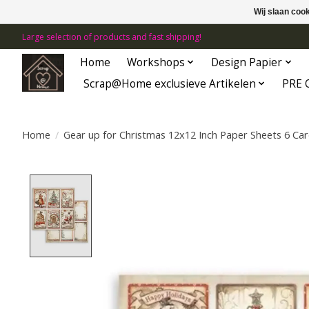
Wij slaan coo
Large selection of products and fast shipping!
Home
Workshops
Design Papier
Scrap@Home exclusieve Artikelen
PRE 
Home
/
Gear up for Christmas 12x12 Inch Paper Sheets 6 Ca
Product image slideshow Items