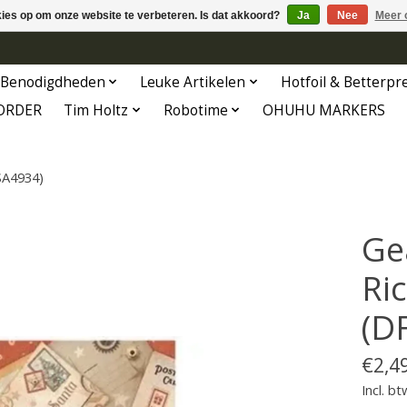
kies op om onze website te verbeteren. Is dat akkoord?
Ja
Nee
Meer 
Benodigdheden
Leuke Artikelen
Hotfoil & Betterpr
ORDER
Tim Holtz
Robotime
OHUHU MARKERS
SA4934)
Ge
Ri
(D
€2,4
Incl. bt