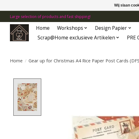
Wij slaan coo
Large selection of products and fast shipping!
Home
Workshops
Design Papier
Scrap@Home exclusieve Artikelen
PRE 
Home
/
Gear up for Christmas A4 Rice Paper Post Cards (DF
Product image slideshow Items