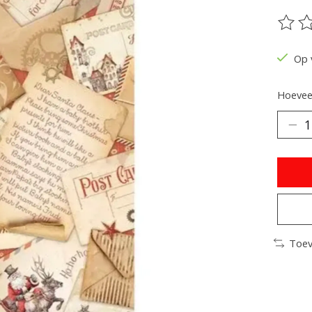
De be
Op 
Hoeveel
Toev