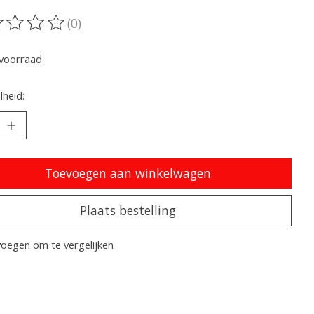
(0)
oordeling van dit product is
0
van de 5
voorraad
heid:
Toevoegen aan winkelwagen
Plaats bestelling
oegen om te vergelijken