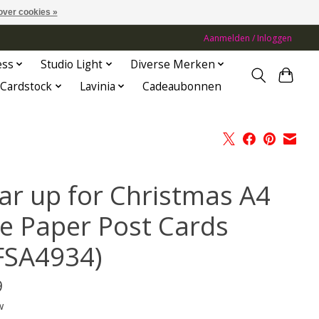
over cookies »
Aanmelden / Inloggen
ess
Studio Light
Diverse Merken
Cardstock
Lavinia
Cadeaubonnen
ar up for Christmas A4
ce Paper Post Cards
FSA4934)
9
w