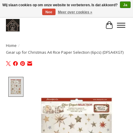
Wij slaan cookies op om onze website te verbeteren. Is dat akkoord?
Ja
Nee
Meer over cookies »
Large selection of products and fast shipping!
Winkelwa
Home
/
Gear up for Christmas A4 Rice Paper Selection (6pcs) (DFSA4XGT)
Product image slideshow Items