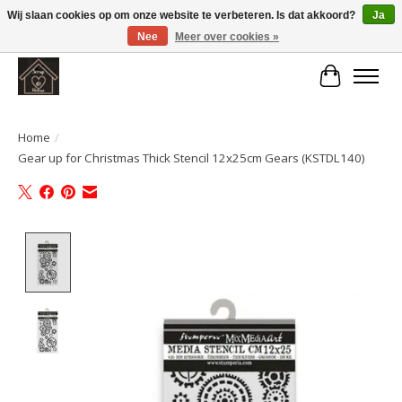
Wij slaan cookies op om onze website te verbeteren. Is dat akkoord?
Ja
Nee
Meer over cookies »
Large selection of products and fast shipping!
Winkelwa
Home
/
Gear up for Christmas Thick Stencil 12x25cm Gears (KSTDL140)
Product image slideshow Items