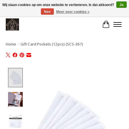
Wij slaan cookies op om onze website te verbeteren. Is dat akkoord?
Ja
Nee
Meer over cookies »
Large selection of products and fast shipping!
Winkelwa
Home
/
Gift Card Pockets (12pcs) (SCS-367)
Product image slideshow Items