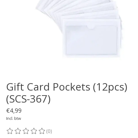
Gift Card Pockets (12pcs)
(SCS-367)
€4,99
Incl. btw
(0)
De beoordeling van dit product is
0
van de 5