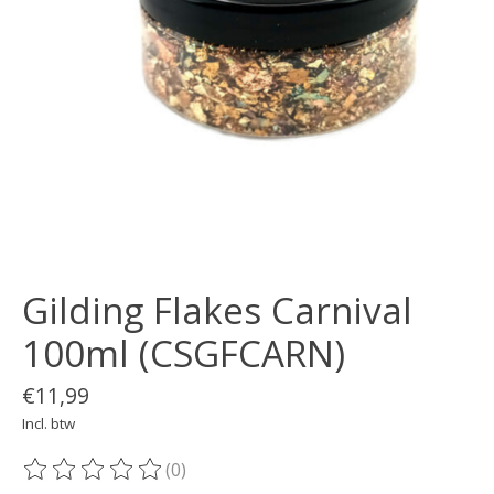
Gilding Flakes Carnival
100ml (CSGFCARN)
€11,99
Incl. btw
(0)
De beoordeling van dit product is
0
van de 5