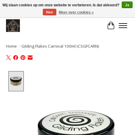
Wij slaan cookies op om onze website te verbeteren. Is dat akkoord?
Ja
Nee
Meer over cookies »
Large selection of products and fast shipping!
Winkelwa
Home
/
Gilding Flakes Carnival 100ml (CSGFCARN)
Product image slideshow Items