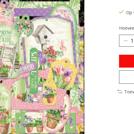
De be
Op 
Hoeveel
Toev