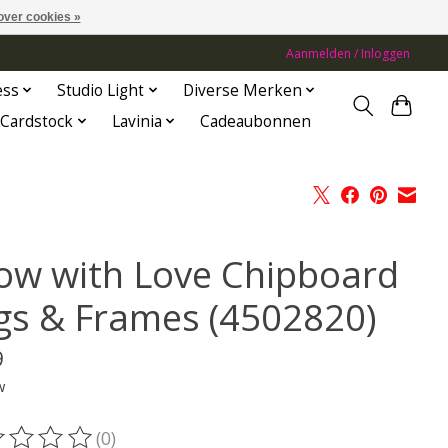
over cookies »
Aanmelden / Inloggen
ess
Studio Light
Diverse Merken
Cardstock
Lavinia
Cadeaubonnen
ow with Love Chipboard
gs & Frames (4502820)
9
w
(0)