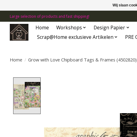
Wij slaan coo
Large selection of products and fast shipping!
Home
Workshops
Design Papier
Scrap@Home exclusieve Artikelen
PRE 
Home
/
Grow with Love Chipboard Tags & Frames (4502820)
Product image slideshow Items