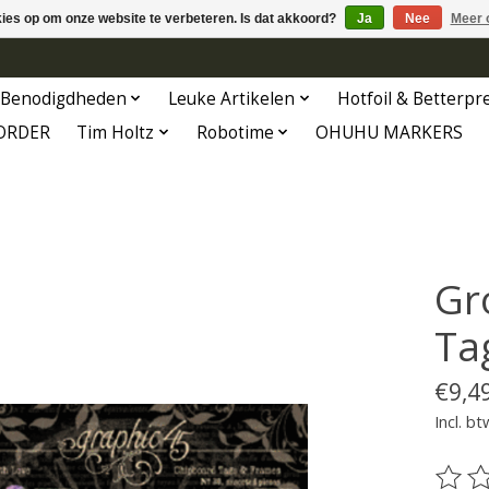
kies op om onze website te verbeteren. Is dat akkoord?
Ja
Nee
Meer 
Benodigdheden
Leuke Artikelen
Hotfoil & Betterpr
ORDER
Tim Holtz
Robotime
OHUHU MARKERS
Gr
Ta
€9,4
Incl. bt