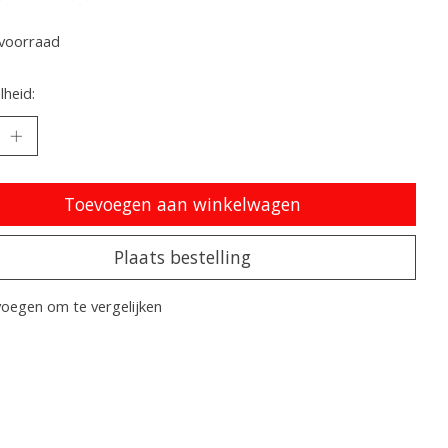
oordeling van dit product is
0
van de 5
voorraad
heid:
Toevoegen aan winkelwagen
Plaats bestelling
oegen om te vergelijken