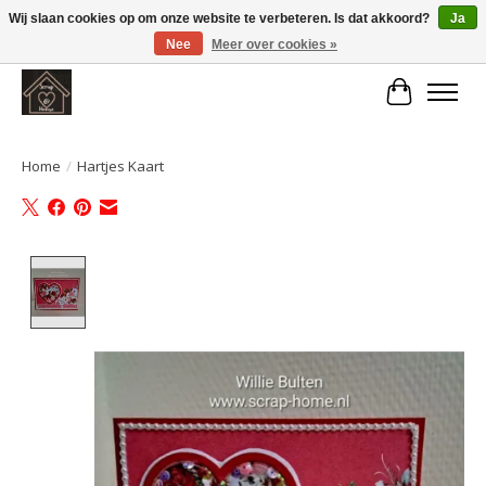
Wij slaan cookies op om onze website te verbeteren. Is dat akkoord?
Ja
Nee
Meer over cookies »
Large selection of products and fast shipping!
Winkelwa
Home
/
Hartjes Kaart
Product image slideshow Items