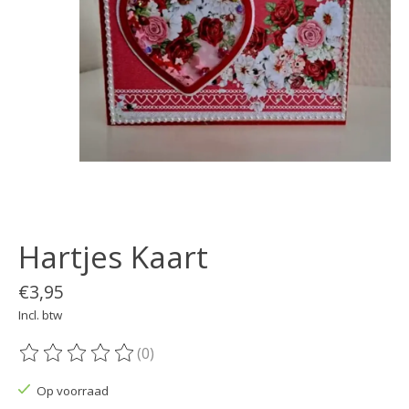
Hartjes Kaart
€3,95
Incl. btw
(0)
De beoordeling van dit product is
0
van de 5
Op voorraad