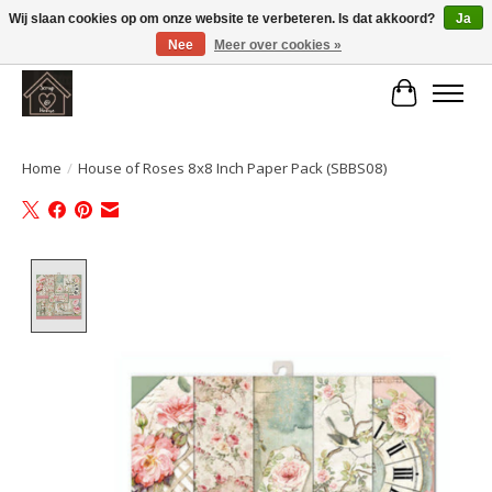
Wij slaan cookies op om onze website te verbeteren. Is dat akkoord?
Ja
Nee
Meer over cookies »
Large selection of products and fast shipping!
Winkelwa
Home
/
House of Roses 8x8 Inch Paper Pack (SBBS08)
Product image slideshow Items