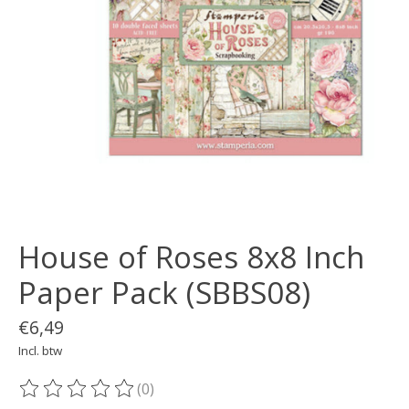
House of Roses 8x8 Inch
Paper Pack (SBBS08)
€6,49
Incl. btw
(0)
De beoordeling van dit product is
0
van de 5