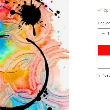
De be
Op 
Hoeveel
Toev