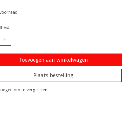
oordeling van dit product is
0
van de 5
voorraad
heid:
Toevoegen aan winkelwagen
Plaats bestelling
oegen om te vergelijken