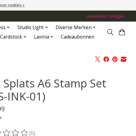
over cookies »
Aanmelden / Inloggen
ess
Studio Light
Diverse Merken
Cardstock
Lavinia
Cadeaubonnen
k Splats A6 Stamp Set
S-INK-01)
99
w
(0)