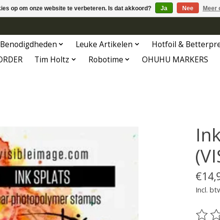
kies op om onze website te verbeteren. Is dat akkoord?
Ja
Nee
Meer 
Benodigdheden
Leuke Artikelen
Hotfoil & Betterpr
ORDER
Tim Holtz
Robotime
OHUHU MARKERS
In
(VI
€14,
Incl. bt