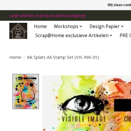
Wij slaan coo
Large selection of products and fast shipping!
Home
Workshops
Design Papier
Scrap@Home exclusieve Artikelen
PRE 
Home
/
Ink Splats A6 Stamp Set (VIS-INK-01)
Product image slideshow Items