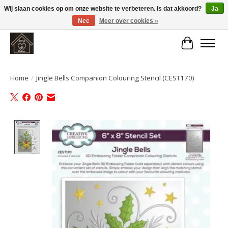
Wij slaan cookies op om onze website te verbeteren. Is dat akkoord?
Ja
Nee
Meer over cookies »
Large selection of products and fast shipping!
Winkelwa
Home
/
Jingle Bells Companion Colouring Stencil (CEST170)
Product image slideshow Items