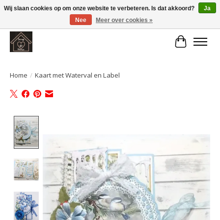
Wij slaan cookies op om onze website te verbeteren. Is dat akkoord?
Ja
Nee
Meer over cookies »
Large selection of products and fast shipping!
Winkelwa
Home
/
Kaart met Waterval en Label
Product image slideshow Items