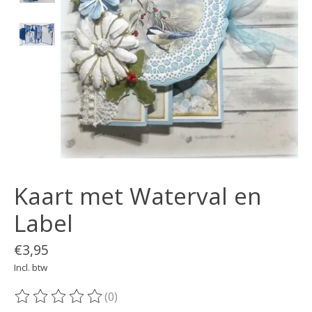
Kaart met Waterval en
Label
€3,95
Incl. btw
(0)
De beoordeling van dit product is
0
van de 5