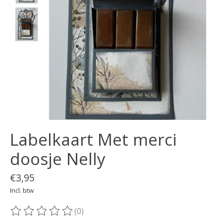
Labelkaart Met merci
doosje Nelly
€3,95
Incl. btw
(0)
De beoordeling van dit product is
0
van de 5