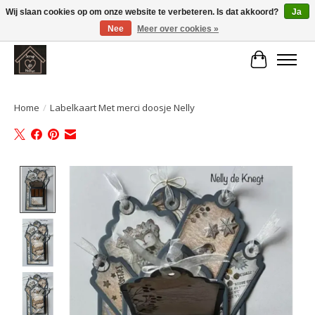
Wij slaan cookies op om onze website te verbeteren. Is dat akkoord?
Ja
Nee
Meer over cookies »
Large selection of products and fast shipping!
Winkelwa
Home
/
Labelkaart Met merci doosje Nelly
Product image slideshow Items