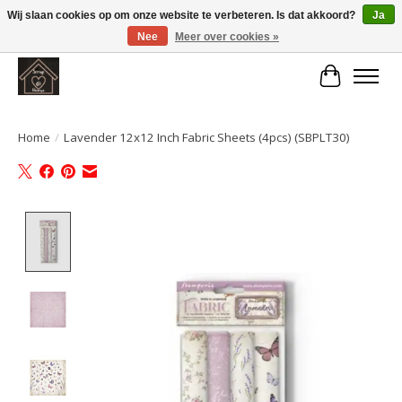
Wij slaan cookies op om onze website te verbeteren. Is dat akkoord?
Ja
Nee
Meer over cookies »
Large selection of products and fast shipping!
Winkelwa
Home
/
Lavender 12x12 Inch Fabric Sheets (4pcs) (SBPLT30)
Product image slideshow Items