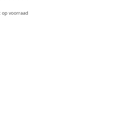
oordeling van dit product is
0
van de 5
t op voorraad