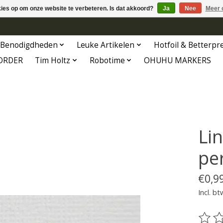
kies op om onze website te verbeteren. Is dat akkoord?
Ja
Nee
Meer 
Benodigdheden
Leuke Artikelen
Hotfoil & Betterpr
ORDER
Tim Holtz
Robotime
OHUHU MARKERS
Li
pe
€0,9
Incl. bt