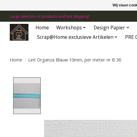
Wij slaan coo
Large selection of products and fast shipping!
Home
Workshops
Design Papier
Scrap@Home exclusieve Artikelen
PRE 
Home
/
Lint Organza Blauw 10mm, per meter nr B 36
Product image slideshow Items