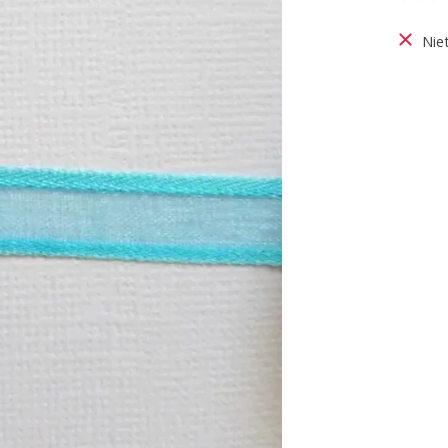
De be
Nie