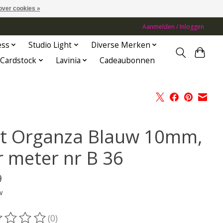
over cookies »
Aanmelden / Inloggen
ess
Studio Light
Diverse Merken
Cardstock
Lavinia
Cadeaubonnen
nt Organza Blauw 10mm,
r meter nr B 36
9
w
(0)