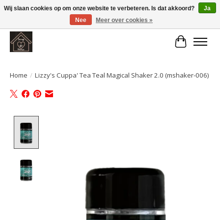
Wij slaan cookies op om onze website te verbeteren. Is dat akkoord?
Ja
Nee
Meer over cookies »
Large selection of products and fast shipping!
Winkelwa
Home
/
Lizzy's Cuppa' Tea Teal Magical Shaker 2.0 (mshaker-006)
Product image slideshow Items