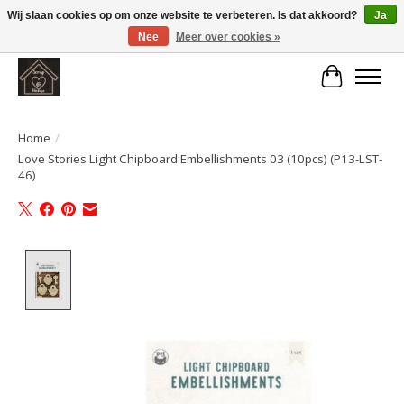
Wij slaan cookies op om onze website te verbeteren. Is dat akkoord?
Ja
Nee
Meer over cookies »
Large selection of products and fast shipping!
Winkelwa
Home
/
Love Stories Light Chipboard Embellishments 03 (10pcs) (P13-LST-
46)
Product image slideshow Items