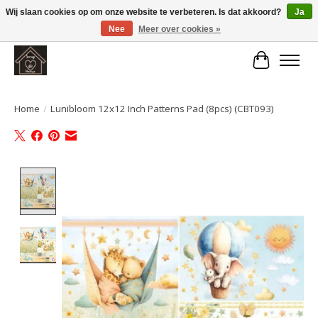
Wij slaan cookies op om onze website te verbeteren. Is dat akkoord?
Ja
Nee
Meer over cookies »
Large selection of products and fast shipping!
Winkelwa
Home
/
Lunibloom 12x12 Inch Patterns Pad (8pcs) (CBT093)
Product image slideshow Items