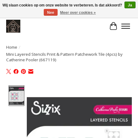
Wij slaan cookies op om onze website te verbeteren. Is dat akkoord?
Ja
Nee
Meer over cookies »
Large selection of products and fast shipping!
Winkelwa
Home
/
Mini Layered Stencils Print & Pattern Patchework Tile (4pcs) by
Catherine Pooler (667119)
Product image slideshow Items