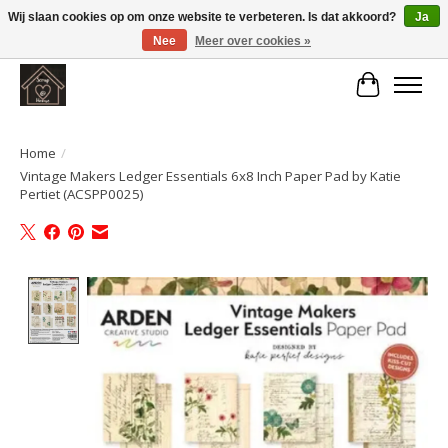
Wij slaan cookies op om onze website te verbeteren. Is dat akkoord?
Ja
Nee
Meer over cookies »
Large selection of products and fast shipping!
Winkelwa
Home
/
Vintage Makers Ledger Essentials 6x8 Inch Paper Pad by Katie
Pertiet (ACSPP0025)
Product image slideshow Items