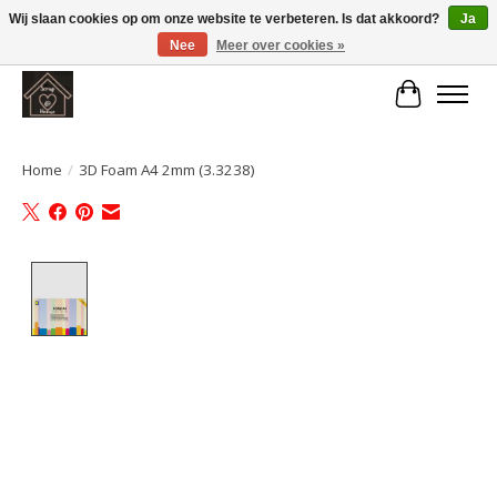
Wij slaan cookies op om onze website te verbeteren. Is dat akkoord?
Ja
Nee
Meer over cookies »
Large selection of products and fast shipping!
Winkelwa
Home
/
3D Foam A4 2mm (3.3238)
Product image slideshow Items