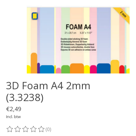
3D Foam A4 2mm
(3.3238)
€2,49
Incl. btw
(0)
De beoordeling van dit product is
0
van de 5