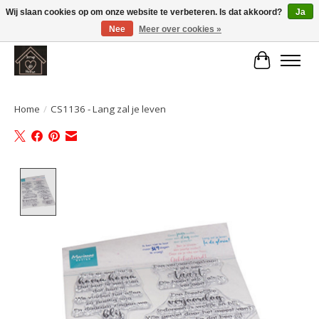
Wij slaan cookies op om onze website te verbeteren. Is dat akkoord?
Ja
Nee
Meer over cookies »
Large selection of products and fast shipping!
Winkelwa
Home
/
CS1136 - Lang zal je leven
Product image slideshow Items