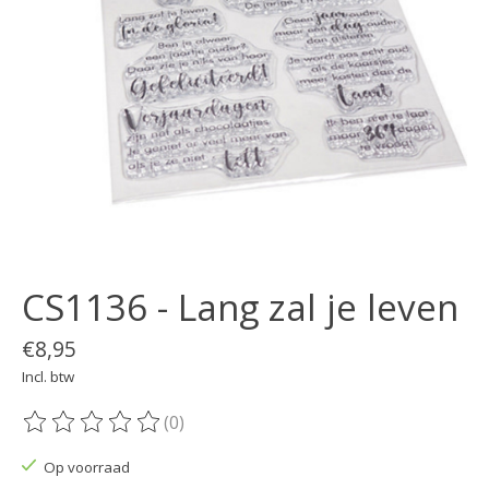
CS1136 - Lang zal je leven
€8,95
Incl. btw
(0)
De beoordeling van dit product is
0
van de 5
Op voorraad