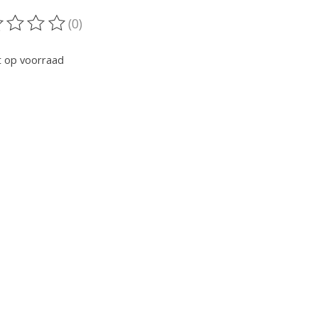
(0)
oordeling van dit product is
0
van de 5
t op voorraad