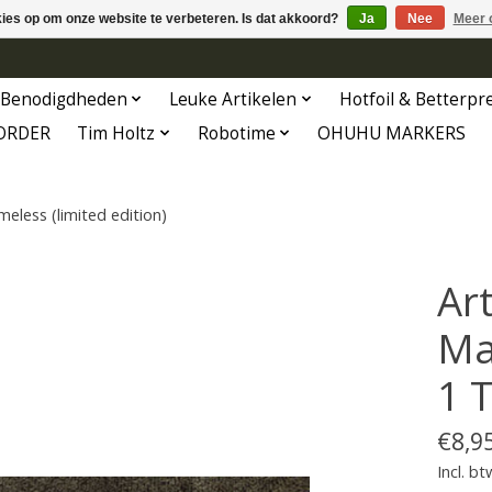
kies op om onze website te verbeteren. Is dat akkoord?
Ja
Nee
Meer 
Benodigdheden
Leuke Artikelen
Hotfoil & Betterpr
ORDER
Tim Holtz
Robotime
OHUHU MARKERS
eless (limited edition)
Ar
Ma
1 T
€8,9
Incl. bt