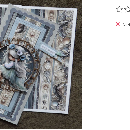
De be
Nie