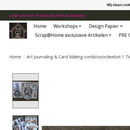
Wij slaan coo
Large selection of products and fast shipping!
Home
Workshops
Design Papier
Scrap@Home exclusieve Artikelen
PRE 
Home
/
Art Journaling & Card Making combi/voordeelset 1 Tim
Product image slideshow Items