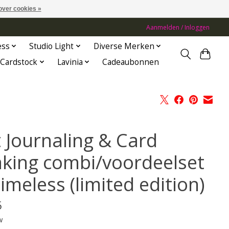
over cookies »
Aanmelden / Inloggen
ess
Studio Light
Diverse Merken
Cardstock
Lavinia
Cadeaubonnen
t Journaling & Card
king combi/voordeelset
imeless (limited edition)
5
w