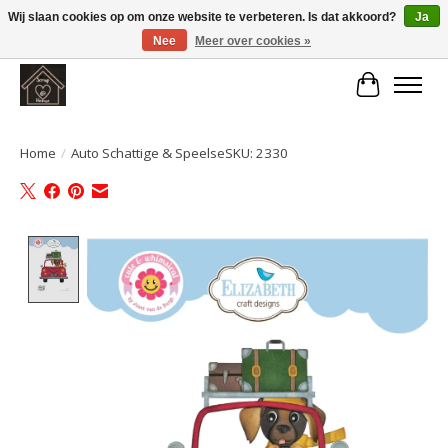
Wij slaan cookies op om onze website te verbeteren. Is dat akkoord?
Ja
Nee
Meer over cookies »
Large selection of products and fast shipping!
Winkelwa
Home
/
Auto Schattige & SpeelseSKU: 2330
Product image slideshow Items