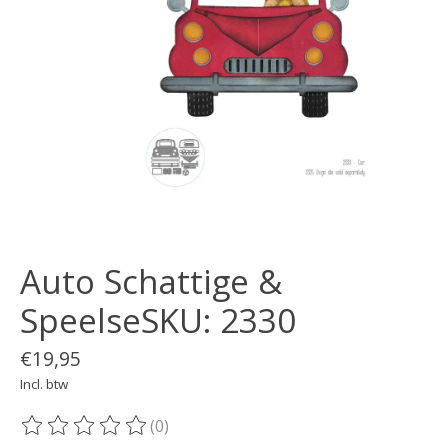
Auto Schattige &
SpeelseSKU: 2330
€19,95
Incl. btw
(0)
De beoordeling van dit product is
0
van de 5