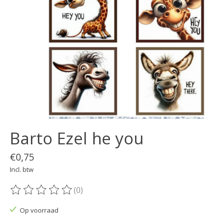
Barto Ezel he you
€0,75
Incl. btw
(0)
De beoordeling van dit product is
0
van de 5
Op voorraad