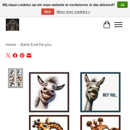
Wij slaan cookies op om onze website te verbeteren. Is dat akkoord?
Ja
Nee
Meer over cookies »
Large selection of products and fast shipping!
Winkelwa
Home
/
Barto Ezel he you
Product image slideshow Items