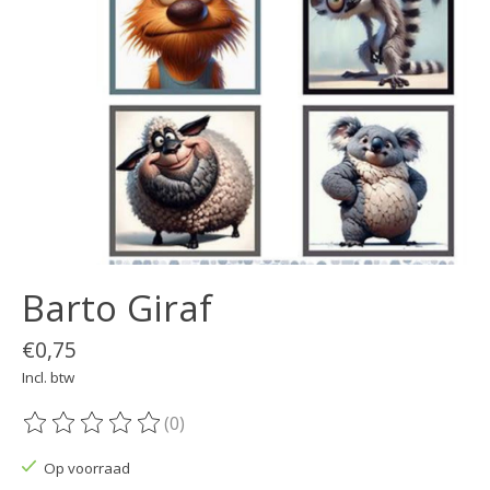
Barto Giraf
€0,75
Incl. btw
(0)
De beoordeling van dit product is
0
van de 5
Op voorraad