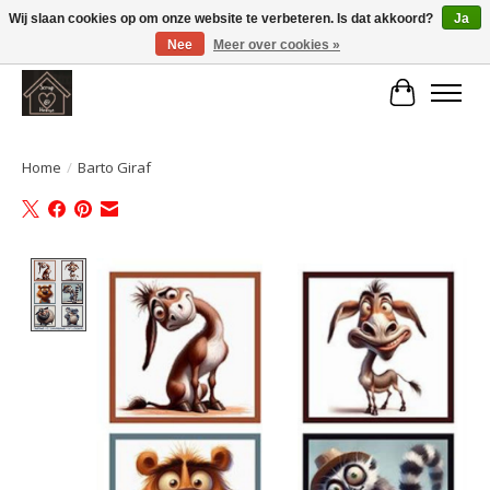
Wij slaan cookies op om onze website te verbeteren. Is dat akkoord?
Ja
Nee
Meer over cookies »
Large selection of products and fast shipping!
Winkelwa
Home
/
Barto Giraf
Product image slideshow Items