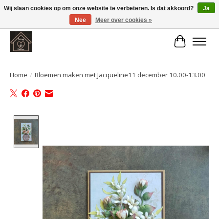
Wij slaan cookies op om onze website te verbeteren. Is dat akkoord?
Ja
Nee
Meer over cookies »
Large selection of products and fast shipping!
Winkelwa
Home
/
Bloemen maken met Jacqueline11 december 10.00-13.00
Product image slideshow Items