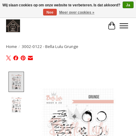
Wij slaan cookies op om onze website te verbeteren. Is dat akkoord?
Ja
Nee
Meer over cookies »
Large selection of products and fast shipping!
Winkelwa
Home
/
3002-0122 - Bella Lulu Grunge
Product image slideshow Items