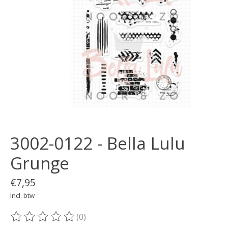
3002-0122 - Bella Lulu
Grunge
€7,95
Incl. btw
(0)
De beoordeling van dit product is
0
van de 5