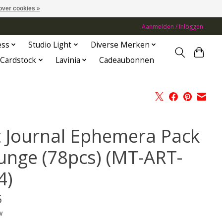
over cookies »
Aanmelden / Inloggen
ess
Studio Light
Diverse Merken
Cardstock
Lavinia
Cadeaubonnen
t Journal Ephemera Pack
unge (78pcs) (MT-ART-
4)
5
w