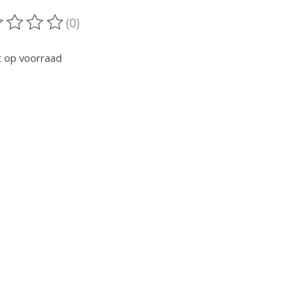
(0)
oordeling van dit product is
0
van de 5
t op voorraad