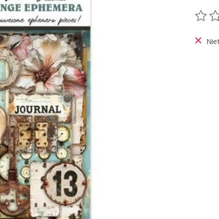
De be
Nie