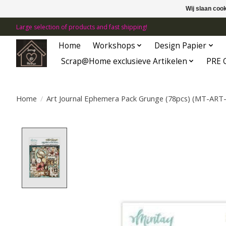
Wij slaan coo
Large selection of products and fast shipping!
Home
Workshops
Design Papier
Scrap@Home exclusieve Artikelen
PRE 
Home
/
Art Journal Ephemera Pack Grunge (78pcs) (MT-ART
Product image slideshow Items