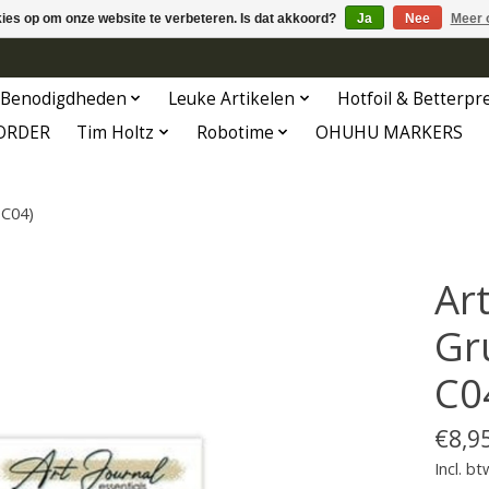
kies op om onze website te verbeteren. Is dat akkoord?
Ja
Nee
Meer 
Benodigdheden
Leuke Artikelen
Hotfoil & Betterpr
ORDER
Tim Holtz
Robotime
OHUHU MARKERS
-C04)
Ar
Gr
C0
€8,9
Incl. bt