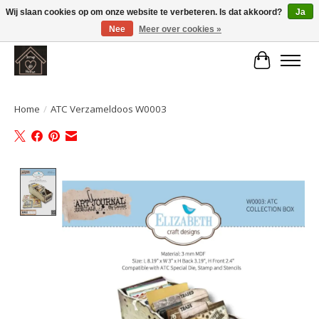
Wij slaan cookies op om onze website te verbeteren. Is dat akkoord?
Ja
Nee
Meer over cookies »
Large selection of products and fast shipping!
Winkelwa
Home
/
ATC Verzameldoos W0003
Product image slideshow Items