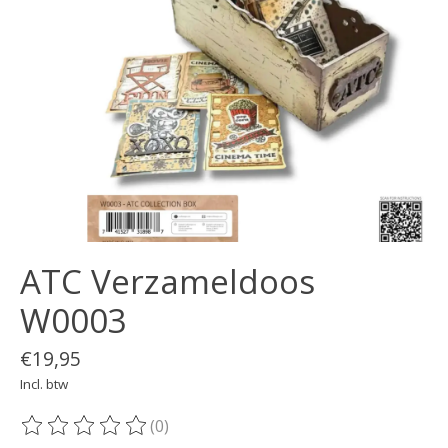
ATC Verzameldoos
W0003
€19,95
Incl. btw
(0)
De beoordeling van dit product is
0
van de 5