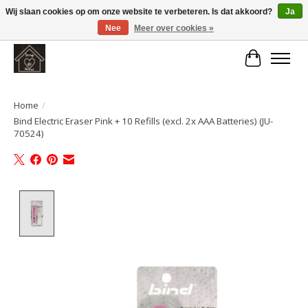
Wij slaan cookies op om onze website te verbeteren. Is dat akkoord?
Ja
Nee
Meer over cookies »
Large selection of products and fast shipping!
Winkelwa
Home
/
Bind Electric Eraser Pink + 10 Refills (excl. 2x AAA Batteries) (JU-
70524)
Product image slideshow Items