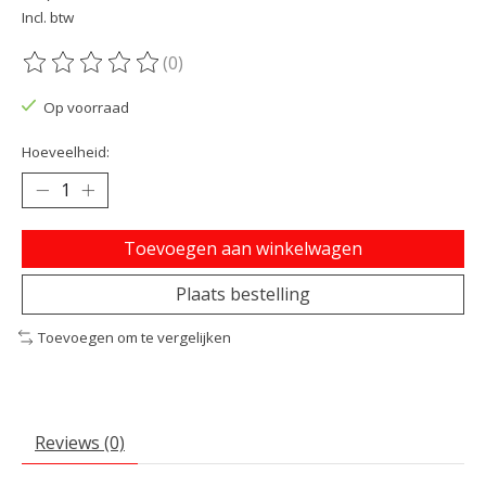
Incl. btw
(0)
De beoordeling van dit product is
0
van de 5
Op voorraad
Hoeveelheid:
Toevoegen aan winkelwagen
Plaats bestelling
Toevoegen om te vergelijken
Reviews (0)