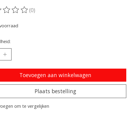
(0)
oordeling van dit product is
0
van de 5
voorraad
heid:
Toevoegen aan winkelwagen
Plaats bestelling
oegen om te vergelijken