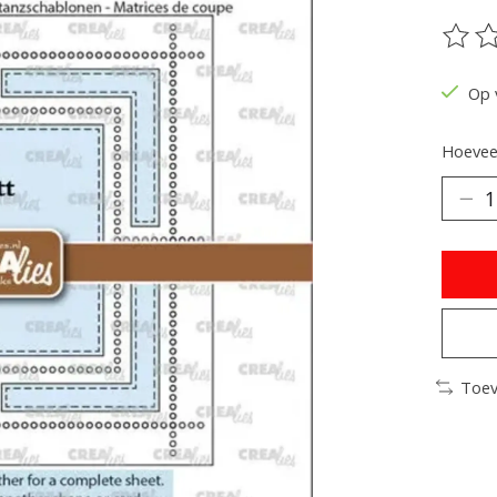
De be
Op 
Hoeveel
Toev