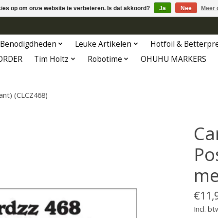
kies op om onze website te verbeteren. Is dat akkoord?
Ja
Nee
Meer 
Benodigdheden
Leuke Artikelen
Hotfoil & Betterpr
ORDER
Tim Holtz
Robotime
OHUHU MARKERS
kant) (CLCZ468)
Ca
Pos
me
€11,
Incl. bt