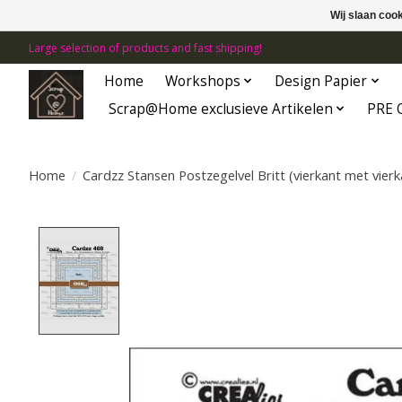
Wij slaan coo
Large selection of products and fast shipping!
Home
Workshops
Design Papier
Scrap@Home exclusieve Artikelen
PRE 
Home
/
Cardzz Stansen Postzegelvel Britt (vierkant met vier
Product image slideshow Items