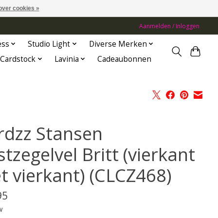
over cookies »
Aanmelden / Inloggen
ess
Studio Light
Diverse Merken
Cardstock
Lavinia
Cadeaubonnen
rdzz Stansen
tzegelvel Britt (vierkant
t vierkant) (CLCZ468)
95
w