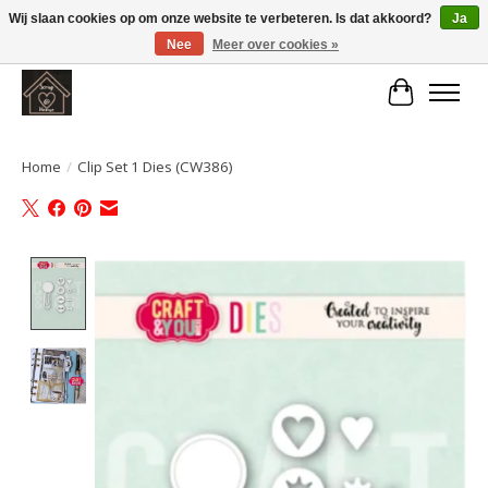
Wij slaan cookies op om onze website te verbeteren. Is dat akkoord?
Ja
Nee
Meer over cookies »
Large selection of products and fast shipping!
Winkelwa
Home
/
Clip Set 1 Dies (CW386)
Product image slideshow Items