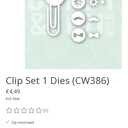
Clip Set 1 Dies (CW386)
€4,49
Incl. btw
(0)
De beoordeling van dit product is
0
van de 5
Op voorraad