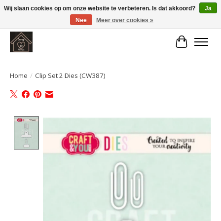
Wij slaan cookies op om onze website te verbeteren. Is dat akkoord?
Ja
Nee
Meer over cookies »
Large selection of products and fast shipping!
Winkelwa
Home
/
Clip Set 2 Dies (CW387)
Product image slideshow Items