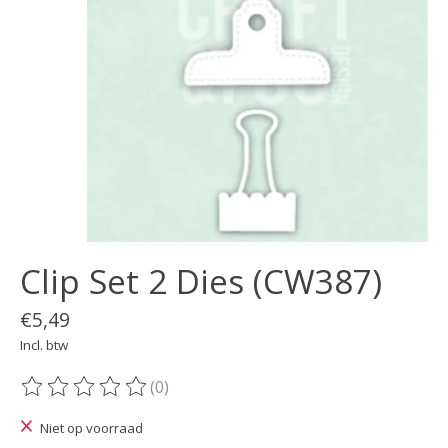
Clip Set 2 Dies (CW387)
€5,49
Incl. btw
(0)
De beoordeling van dit product is
0
van de 5
Niet op voorraad