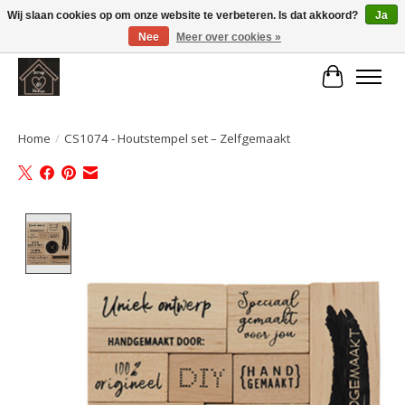
Wij slaan cookies op om onze website te verbeteren. Is dat akkoord?
Ja
Nee
Meer over cookies »
Large selection of products and fast shipping!
Winkelwa
Home
/
CS1074 - Houtstempel set – Zelfgemaakt
Product image slideshow Items