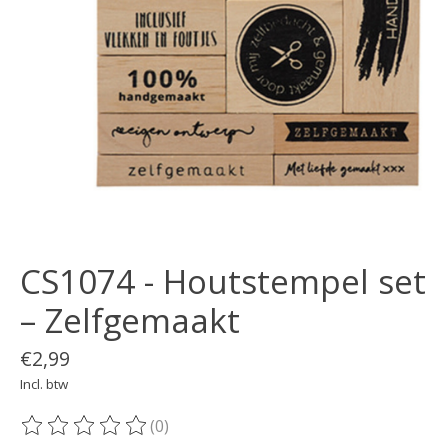
CS1074 - Houtstempel set
– Zelfgemaakt
€2,99
Incl. btw
(0)
De beoordeling van dit product is
0
van de 5