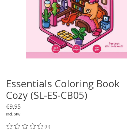
Essentials Coloring Book
Cozy (SL-ES-CB05)
€9,95
Incl. btw
(0)
De beoordeling van dit product is
0
van de 5