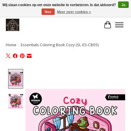
Wij slaan cookies op om onze website te verbeteren. Is dat akkoord?
Ja
Nee
Meer over cookies »
Large selection of products and fast shipping!
Winkelwa
Home
/
Essentials Coloring Book Cozy (SL-ES-CB05)
Product image slideshow Items