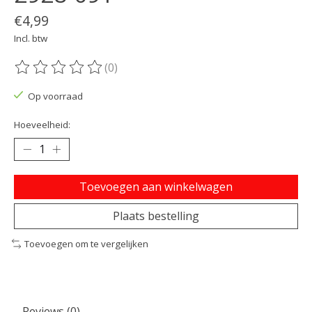
€4,99
Incl. btw
(0)
De beoordeling van dit product is
0
van de 5
Op voorraad
Hoeveelheid:
Toevoegen aan winkelwagen
Plaats bestelling
Toevoegen om te vergelijken
Reviews (0)