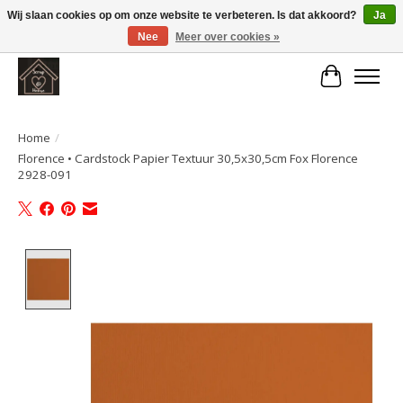
Wij slaan cookies op om onze website te verbeteren. Is dat akkoord?
Ja
Nee
Meer over cookies »
Large selection of products and fast shipping!
Winkelwa
Home
/
Florence • Cardstock Papier Textuur 30,5x30,5cm Fox Florence
2928-091
Product image slideshow Items