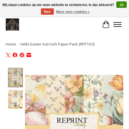
Wij slaan cookies op om onze website te verbeteren. Is dat akkoord?
Ja
Nee
Meer over cookies »
Large selection of products and fast shipping!
Winkelwa
Home
/
Hello Easter 6x6 Inch Paper Pack (RPP103)
Product image slideshow Items