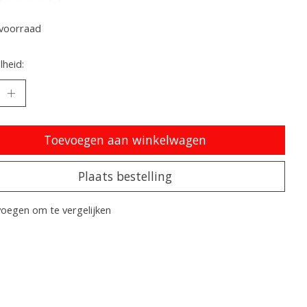
oordeling van dit product is
0
van de 5
voorraad
heid:
Toevoegen aan winkelwagen
Plaats bestelling
oegen om te vergelijken