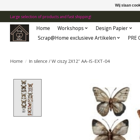
Wij slaan coo
Large selection of products and fast shipping!
Home
Workshops
Design Papier
Scrap@Home exclusieve Artikelen
PRE 
Home
/
In silence / W ciszy 2X12'' AA-IS-EXT-04
Product image slideshow Items