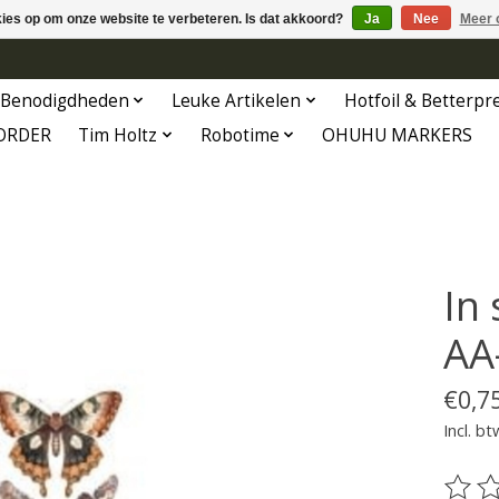
kies op om onze website te verbeteren. Is dat akkoord?
Ja
Nee
Meer 
Benodigdheden
Leuke Artikelen
Hotfoil & Betterpr
ORDER
Tim Holtz
Robotime
OHUHU MARKERS
In 
AA
€0,7
Incl. bt