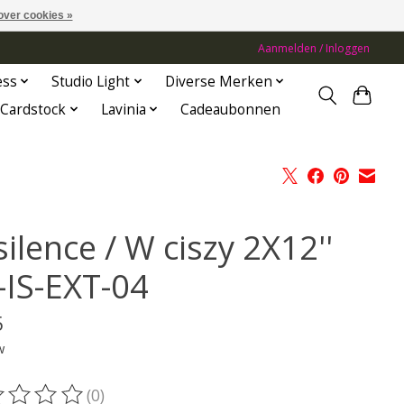
over cookies »
Aanmelden / Inloggen
ess
Studio Light
Diverse Merken
Cardstock
Lavinia
Cadeaubonnen
silence / W ciszy 2X12''
-IS-EXT-04
5
w
(0)