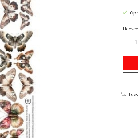
De be
Op 
Hoeveel
Toev