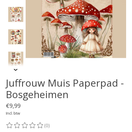
Juffrouw Muis Paperpad -
Bosgeheimen
€9,99
Incl. btw
(0)
De beoordeling van dit product is
0
van de 5