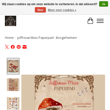
Wij slaan cookies op om onze website te verbeteren. Is dat akkoord?
Ja
Nee
Meer over cookies »
Large selection of products and fast shipping!
Winkelwa
Home
/
Juffrouw Muis Paperpad - Bosgeheimen
Product image slideshow Items