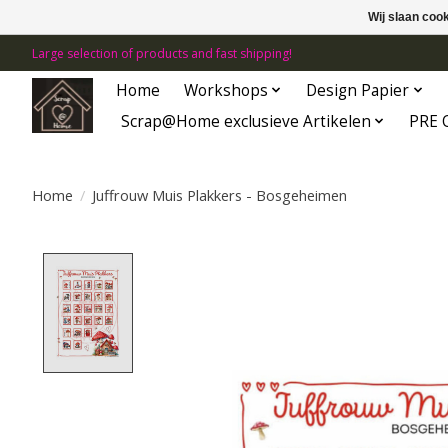
Wij slaan coo
Large selection of products and fast shipping!
Home
Workshops
Design Papier
Scrap@Home exclusieve Artikelen
PRE 
Home
/
Juffrouw Muis Plakkers - Bosgeheimen
Product image slideshow Items