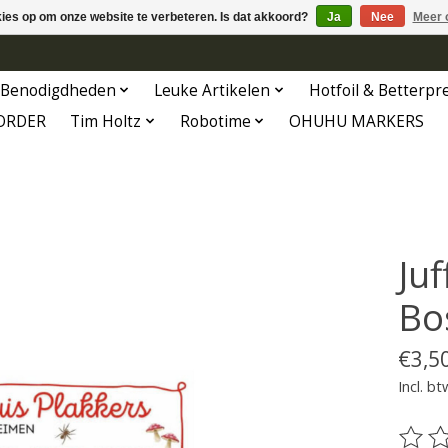
kies op om onze website te verbeteren. Is dat akkoord?
Ja
Nee
Meer 
Benodigdheden
Leuke Artikelen
Hotfoil & Betterpr
ORDER
Tim Holtz
Robotime
OHUHU MARKERS
Ju
Bo
€3,5
Incl. bt