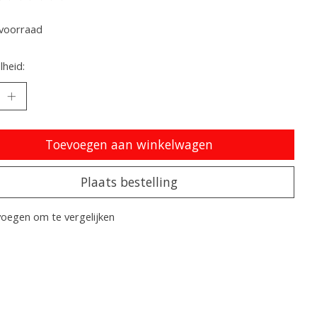
oordeling van dit product is
0
van de 5
voorraad
heid:
Toevoegen aan winkelwagen
Plaats bestelling
oegen om te vergelijken