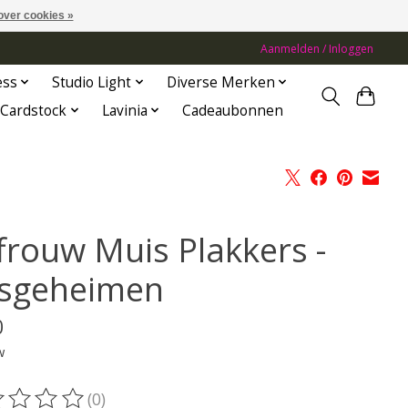
over cookies »
Aanmelden / Inloggen
ess
Studio Light
Diverse Merken
Cardstock
Lavinia
Cadeaubonnen
ffrouw Muis Plakkers -
sgeheimen
0
w
(0)