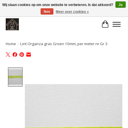
Wij slaan cookies op om onze website te verbeteren. Is dat akkoord?
Ja
Nee
Meer over cookies »
Large selection of products and fast shipping!
Winkelwa
Home
/
Lint Organza gras Groen 10mm, per meter nr Gr 3
Product image slideshow Items