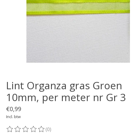
Lint Organza gras Groen
10mm, per meter nr Gr 3
€0,99
Incl. btw
(0)
De beoordeling van dit product is
0
van de 5