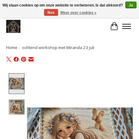
Wij slaan cookies op om onze website te verbeteren. Is dat akkoord?
Ja
Nee
Meer over cookies »
Large selection of products and fast shipping!
Winkelwa
Home
/
ochtend workshop met Miranda 23 juli
Product image slideshow Items