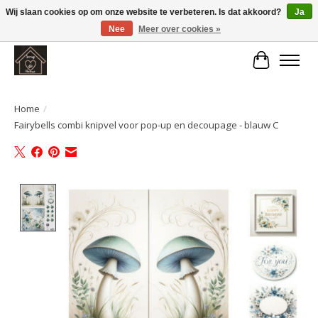
Wij slaan cookies op om onze website te verbeteren. Is dat akkoord?
Ja
Nee
Meer over cookies »
Large selection of products and fast shipping!
Winkelwa
Home
/
Fairybells combi knipvel voor pop-up en decoupage - blauw C
Product image slideshow Items