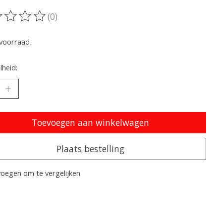
(0)
oordeling van dit product is
0
van de 5
voorraad
heid:
Toevoegen aan winkelwagen
Plaats bestelling
oegen om te vergelijken