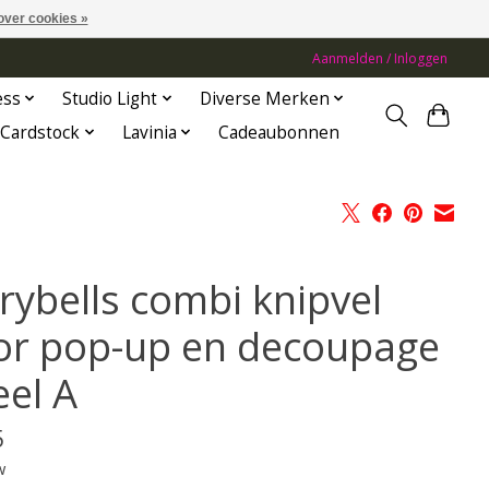
over cookies »
Aanmelden / Inloggen
ess
Studio Light
Diverse Merken
Cardstock
Lavinia
Cadeaubonnen
rybells combi knipvel
or pop-up en decoupage
eel A
5
w