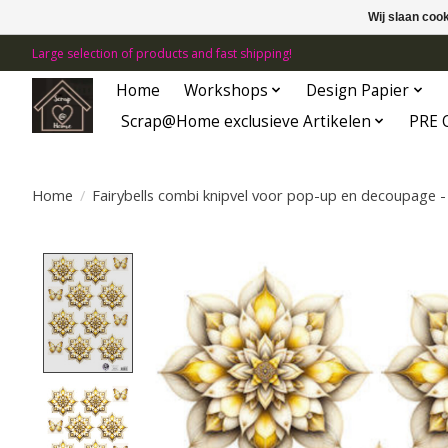
Wij slaan coo
Large selection of products and fast shipping!
Home
Workshops
Design Papier
Scrap@Home exclusieve Artikelen
PRE 
Home
/
Fairybells combi knipvel voor pop-up en decoupage -
Product image slideshow Items