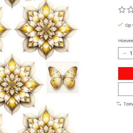
De be
Op 
Hoeveel
Toev