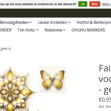
kies op om onze website te verbeteren. Is dat akkoord?
Ja
Nee
Meer 
Benodigdheden
Leuke Artikelen
Hotfoil & Betterpr
ORDER
Tim Holtz
Robotime
OHUHU MARKERS
 geel A
Fai
vo
- g
€0,9
Incl. bt